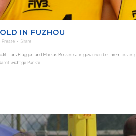
OLD IN FUZHOU
n
Presse
Share
t! Lars Flüggen und Markus Böckermann gewinnen bei ihrem ersten ge
damit wichtige Punkte...