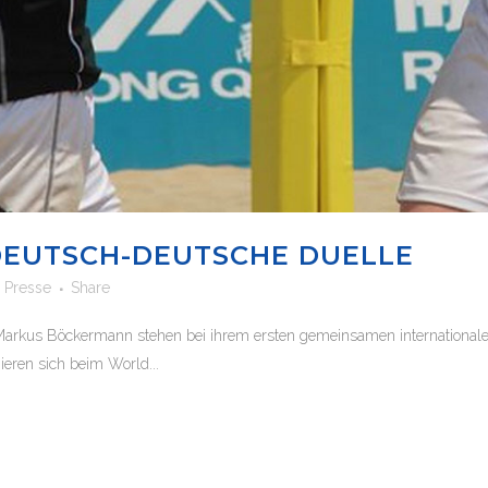
DEUTSCH-DEUTSCHE DUELLE
n
Presse
Share
arkus Böckermann stehen bei ihrem ersten gemeinsamen internationalen
eren sich beim World...