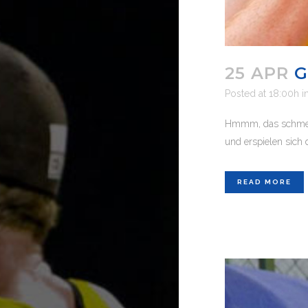
25 APR
G
Posted at 18:00h
i
Hmmm, das schmeck
und erspielen sich 
READ MORE