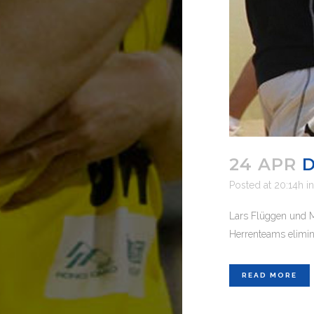
24 APR
Posted at 20:14h
i
Lars Flüggen und M
Herrenteams elimini
READ MORE