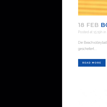
18 FEB
B
Posted at 15:19h
in
Die Beachvolleybal
gescheitert....
READ MORE