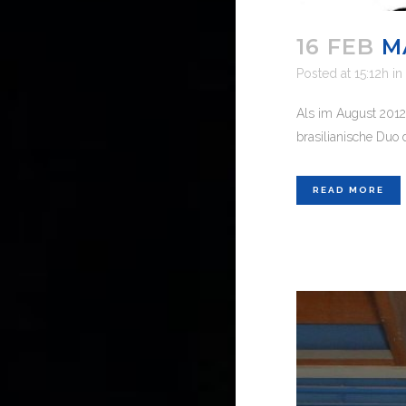
16 FEB
M
Posted at 15:12h
in
Als im August 2012
brasilianische Duo di
READ MORE