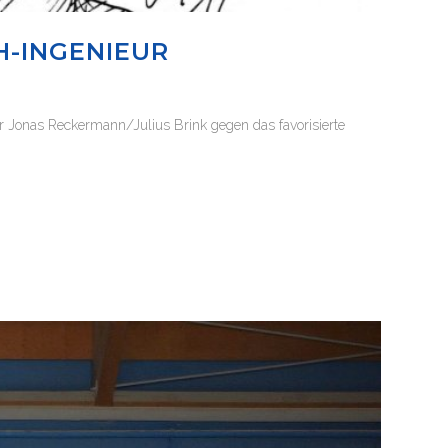
-INGENIEUR
r Jonas Reckermann/Julius Brink gegen das favorisierte