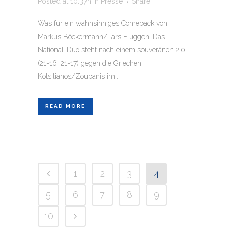
Posted at 10:37h
in
Presse
Share
Was für ein wahnsinniges Comeback von
Markus Böckermann/Lars Flüggen! Das
National-Duo steht nach einem souveränen 2:0
(21-16, 21-17) gegen die Griechen
Kotsilianos/Zoupanis im...
READ MORE
1
2
3
4
5
6
7
8
9
10