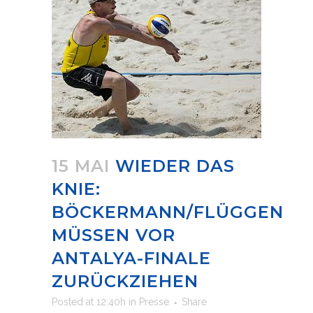
15 MAI
WIEDER DAS
KNIE:
BÖCKERMANN/FLÜGGEN
MÜSSEN VOR
ANTALYA-FINALE
ZURÜCKZIEHEN
Posted at 12:40h
in
Presse
Share