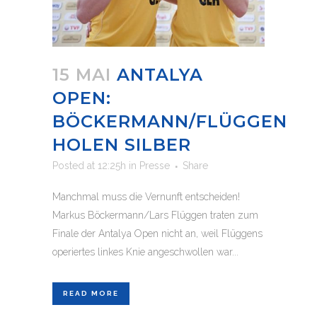
15 MAI
ANTALYA
OPEN:
BÖCKERMANN/FLÜGGEN
HOLEN SILBER
Posted at 12:25h
in
Presse
Share
Manchmal muss die Vernunft entscheiden!
Markus Böckermann/Lars Flüggen traten zum
Finale der Antalya Open nicht an, weil Flüggens
operiertes linkes Knie angeschwollen war...
READ MORE