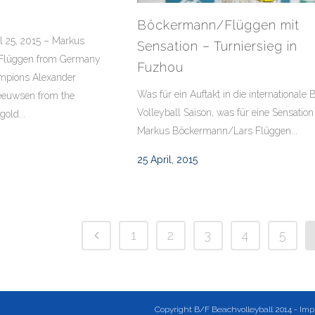
Böckermann/Flüggen mit
l 25, 2015 – Markus
Sensation – Turniersieg in
Flüggen from Germany
Fuzhou
ampions Alexander
Was für ein Auftakt in die internationale
euwsen from the
Volleyball Saison, was für eine Sensatio
old...
Markus Böckermann/Lars Flüggen...
25 April, 2015
1
2
3
4
5
Copyright B/F Beachvolleyball 2014 -
Imp