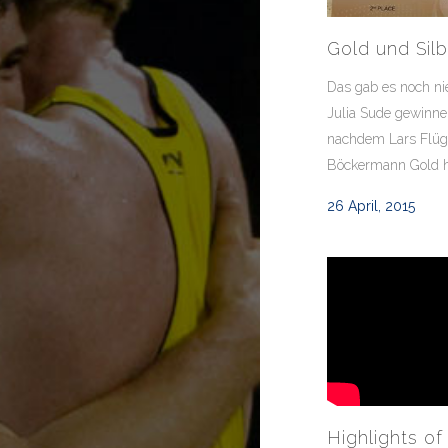
Gold und Silb
Das gab es noch ni
Julia Sude gewinne
nachdem Lars Flü
Böckermann Gold hol
26 April, 2015
Highlights o