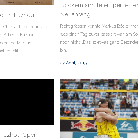
Böckermann feiert perfekte
Neuanfang
er in Fuzhou
Richtig fassen konnte Markus Böckerma
e. Chantal Laboureur und
was einen Tag zuvor passiert war, am S
n Silber in Fuzhou,
noch nicht. „Das ist etwas ganz Besonder
ggen und Markus
bin...
ten. Mit...
27 April, 2015
f Fuzhou Open