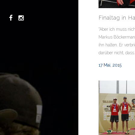
Finaltag in 
"Aber ich muss nicht
Markus Böckermann,
ihn halten. Er verb
darüber nicht, dass.
17 Mai, 2015