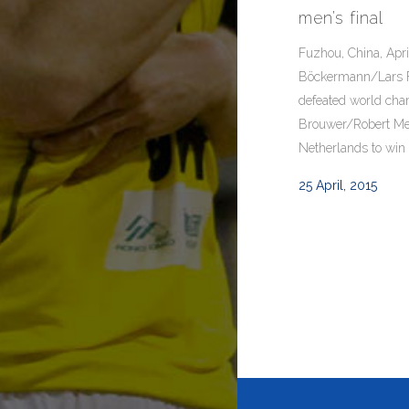
men’s final
Fuzhou, China, Apri
Böckermann/Lars 
defeated world ch
Brouwer/Robert Me
Netherlands to win g
25 April, 2015