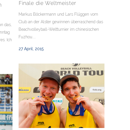
Finale die Weltmeister
n
Markus Böckermann und Lars Flüggen vom
Club an der Alster gewinnen überraschend das
nn das,
Beachvolleyball-Weltturnier im chinesischen
onntag
Fuzhou....
es. Ich
27 April, 2015