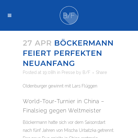
27 APR
BÖCKERMANN
FEIERT PERFEKTEN
NEUANFANG
Posted at 19:08h
in
Presse
by
B/F
Share
Oldenburger gewinnt mit Lars Flüggen
World-Tour-Turnier in China –
Finalsieg gegen Weltmeister
Böckermann hatte sich vor dem Saisonstart
nach fünf Jahren von Mischa Urbatzka getrennt.