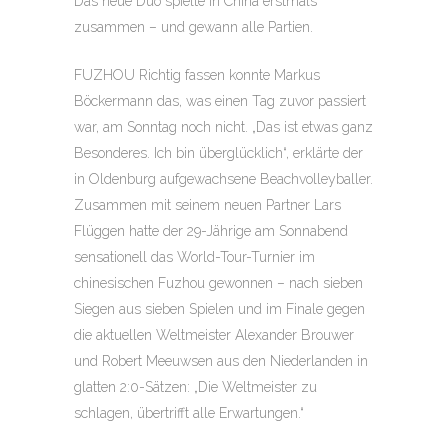
Das neue Duo spielte in China erstmals
zusammen – und gewann alle Partien.
FUZHOU Richtig fassen konnte Markus
Böckermann das, was einen Tag zuvor passiert
war, am Sonntag noch nicht. „Das ist etwas ganz
Besonderes. Ich bin überglücklich“, erklärte der
in Oldenburg aufgewachsene Beachvolleyballer.
Zusammen mit seinem neuen Partner Lars
Flüggen hatte der 29-Jährige am Sonnabend
sensationell das World-Tour-Turnier im
chinesischen Fuzhou gewonnen – nach sieben
Siegen aus sieben Spielen und im Finale gegen
die aktuellen Weltmeister Alexander Brouwer
und Robert Meeuwsen aus den Niederlanden in
glatten 2:0-Sätzen: „Die Weltmeister zu
schlagen, übertrifft alle Erwartungen.“